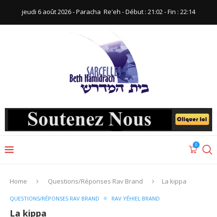
jeudi 6 août 2026 - Paracha ‪ Re'eh‬ - Début : 21:02‬ - Fin : ‪22:14‬
0
Home
Questions/Réponses Rav Brand
La kippa
QUESTIONS/RÉPONSES RAV BRAND
RAV YÉHIEL BRAND
La kippa