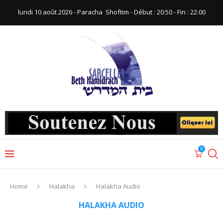
lundi 10 août 2026 - Paracha ‪ Shoftim‬ - Début : 20:50‬ - Fin : ‪22:00‬
0
Home
Halakha
Halakha Audio
HALAKHA AUDIO