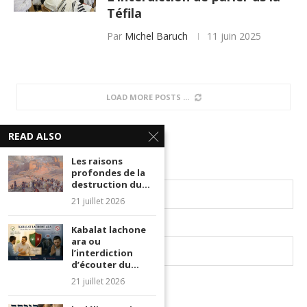
Téfila
Par
Michel Baruch
11 juin 2025
LOAD MORE POSTS
READ ALSO
Les raisons
profondes de la
destruction du...
21 juillet 2026
Kabalat lachone
ara ou
l’interdiction
d’écouter du...
21 juillet 2026