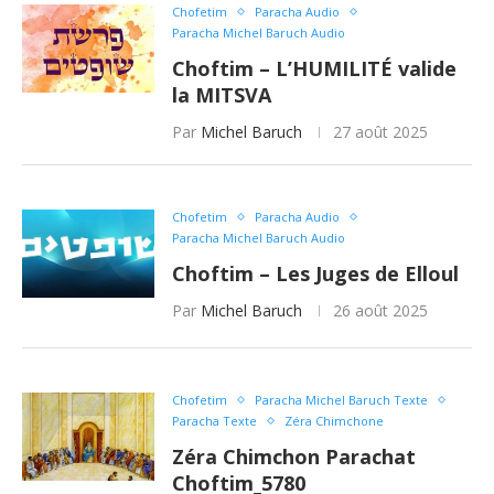
Chofetim
Paracha Audio
Paracha Michel Baruch Audio
Choftim – L’HUMILITÉ valide
la MITSVA
Par
Michel Baruch
27 août 2025
Chofetim
Paracha Audio
Paracha Michel Baruch Audio
Choftim – Les Juges de Elloul
Par
Michel Baruch
26 août 2025
Chofetim
Paracha Michel Baruch Texte
Paracha Texte
Zéra Chimchone
Zéra Chimchon Parachat
Choftim_5780