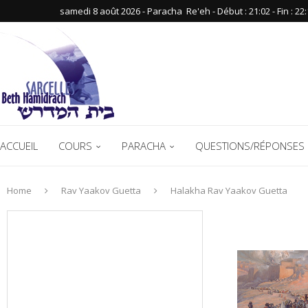
samedi 8 août 2026 - Paracha ‪ Re'eh‬ - Début : 21:02‬ - Fin : ‪22:
ACCUEIL
COURS
PARACHA
QUESTIONS/RÉPONSES 
Home
Rav Yaakov Guetta
Halakha Rav Yaakov Guetta