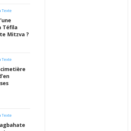
 Texte
’une
 Téfila
te Mitzva ?
 Texte
 cimetière
d’en
 ses
 Texte
hagbahate