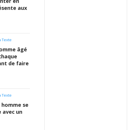
inter en
résente aux
 Texte
 homme âgé
 chaque
ant de faire
 Texte
un homme se
e avec un