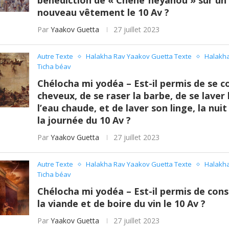
bénédiction de « Chéhé`héyanou » sur un 
nouveau vêtement le 10 Av ?
Par
Yaakov Guetta
27 juillet 2023
Autre Texte
Halakha Rav Yaakov Guetta Texte
Halakha
Ticha béav
Chélocha mi yodéa – Est-il permis de se c
cheveux, de se raser la barbe, de se laver 
l’eau chaude, et de laver son linge, la nui
la journée du 10 Av ?
Par
Yaakov Guetta
27 juillet 2023
Autre Texte
Halakha Rav Yaakov Guetta Texte
Halakha
Ticha béav
Chélocha mi yodéa – Est-il permis de co
la viande et de boire du vin le 10 Av ?
Par
Yaakov Guetta
27 juillet 2023