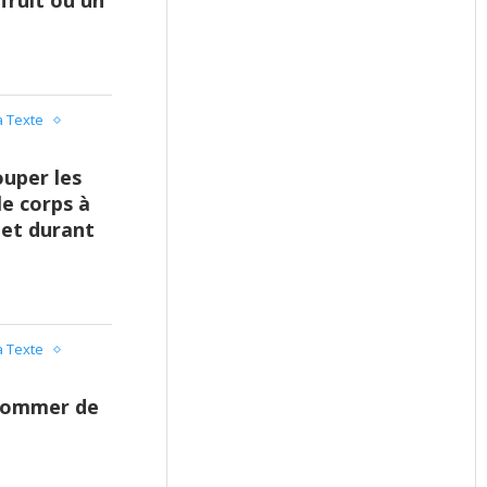
fruit ou un
 Texte
ouper les
le corps à
t et durant
 Texte
nsommer de