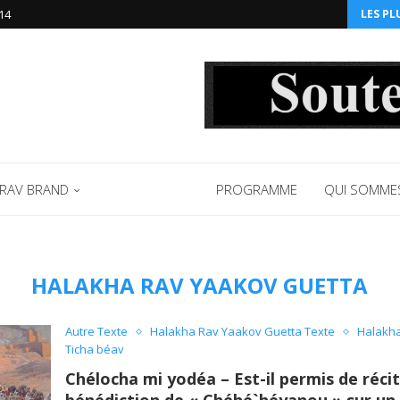
14‬
LES PL
RAV BRAND
RABBANIMS
PROGRAMME
QUI SOMME
HALAKHA RAV YAAKOV GUETTA
Autre Texte
Halakha Rav Yaakov Guetta Texte
Halakha
Ticha béav
Chélocha mi yodéa – Est-il permis de récit