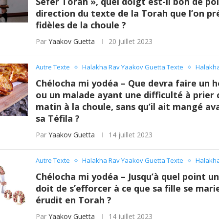
Sefer Torah », quel doigt est-il bon de po
direction du texte de la Torah que l’on p
fidèles de la choule ?
Par
Yaakov Guetta
20 juillet 2023
Autre Texte
Halakha Rav Yaakov Guetta Texte
Halakha
Chélocha mi yodéa – Que devra faire un
ou un malade ayant une difficulté à prier
matin à la choule, sans qu’il ait mangé av
sa Téfila ?
Par
Yaakov Guetta
14 juillet 2023
Autre Texte
Halakha Rav Yaakov Guetta Texte
Halakha
Chélocha mi yodéa – Jusqu’à quel point 
doit de s’efforcer à ce que sa fille se mari
érudit en Torah ?
Par
Yaakov Guetta
14 juillet 2023