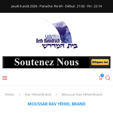
jeudi 6 août 2026 - Paracha ‪ Re'eh‬ - Début : 21:02‬ - Fin : ‪22:14‬
0
Home
Rav Yéhiel Brand
Moussar Rav Yéhiel Brand
MOUSSAR RAV YÉHIEL BRAND