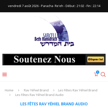
vendredi 7 août 2026 - Paracha ‪ Re'eh‬ - Début : 21:02‬ - Fin : ‪22:14‬
0
Home
Rav Yéhiel Brand
Les Fêtes Rav Yéhiel Brand
Les Fêtes Rav Yéhiel Brand Audio
LES FÊTES RAV YÉHIEL BRAND AUDIO