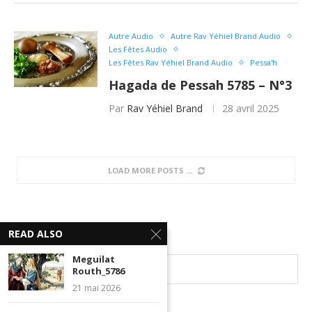
Autre Audio
Autre Rav Yéhiel Brand Audio
Les Fêtes Audio
Les Fêtes Rav Yéhiel Brand Audio
Pessa'h
Hagada de Pessah 5785 – N°3
Par
Rav Yéhiel Brand
28 avril 2025
Autre Audio
Autre Rav Yéhiel Brand Audio
Les Fêtes Audio
Les Fêtes Rav Yéhiel Brand Audio
Pessa'h
Haftara du 7me jour de
Pessah
READ ALSO
Par
Rav Yéhiel Brand
25 avril 2025
Meguilat
Routh_5786
21 mai 2026
Autre Audio
Autre Rav Yéhiel Brand Audio