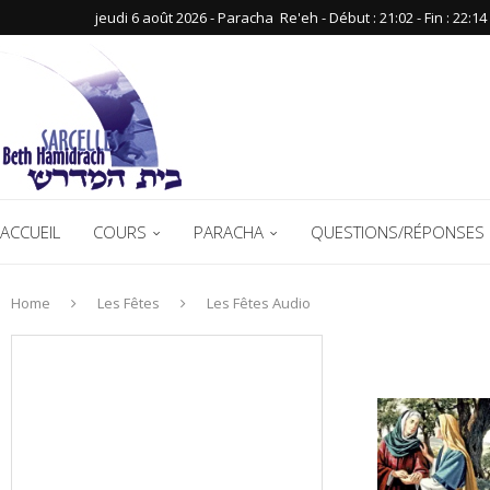
jeudi 6 août 2026 - Paracha ‪ Re'eh‬ - Début : 21:02‬ - Fin : ‪22:14‬
ACCUEIL
COURS
PARACHA
QUESTIONS/RÉPONSES 
Home
Les Fêtes
Les Fêtes Audio