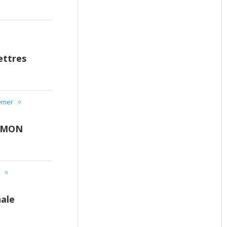
ettres
Omer
HIMON
nale