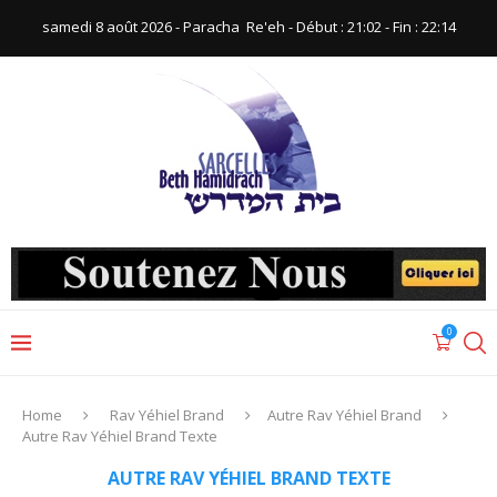
samedi 8 août 2026 - Paracha ‪ Re'eh‬ - Début : 21:02‬ - Fin : ‪22:14‬
0
Home
Rav Yéhiel Brand
Autre Rav Yéhiel Brand
Autre Rav Yéhiel Brand Texte
AUTRE RAV YÉHIEL BRAND TEXTE