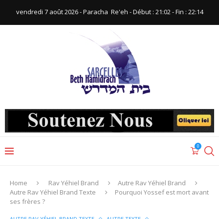
vendredi 7 août 2026 - Paracha ‪ Re'eh‬ - Début : 21:02‬ - Fin : ‪22:14‬
0
Home
Rav Yéhiel Brand
Autre Rav Yéhiel Brand
Autre Rav Yéhiel Brand Texte
Pourquoi Yossef est mort avant
ses frères ?
AUTRE RAV YÉHIEL BRAND TEXTE
AUTRE TEXTE