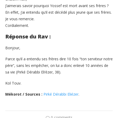
J’aimerais savoir pourquoi Yossef est mort avant ses frères ?
En effet, j’ai entendu qu’il est décédé plus jeune que ses frères.
Je vous remercie.
Cordialement.
Réponse du Rav :
Bonjour,
Parce qu’il a entendu ses frères dire 10 fois “ton serviteur notre
père”, sans les empêcher, on lui a donc enlevé 10 années de
sa vie (Pirké Dérabbi Eli’ézer, 38).
Kol Touv.
Mékorot / Sources :
Pirké Dérabbi Eliézer
.
0 comments