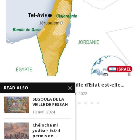
Chlocha mi Yodéa – La ville d’Eilat est-elle...
READ ALSO
15 décembre 2022
SEGOULA DE LA
VEILLE DE PESSAH
10 avril 2024
Chélocha mi
yodéa – Est-il
permis de...