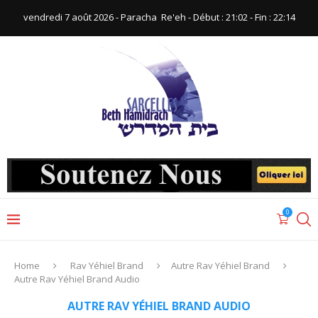
vendredi 7 août 2026 - Paracha ‪ Re'eh‬ - Début : 21:02‬ - Fin : ‪22:14‬
0
Home
Rav Yéhiel Brand
Autre Rav Yéhiel Brand
Autre Rav Yéhiel Brand Audio
AUTRE RAV YÉHIEL BRAND AUDIO