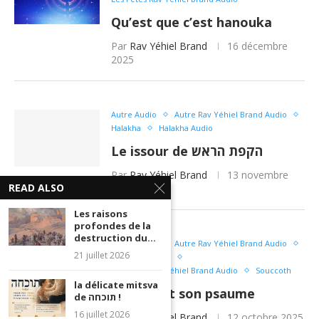
Qu’est que c’est hanouka
Par
Rav Yéhiel Brand
16 décembre
2025
Autre Audio
Autre Rav Yéhiel Brand Audio
Halakha
Halakha Audio
Le issour de הקפת הראש
Par
Rav Yéhiel Brand
13 novembre
READ ALSO
2025
Les raisons
profondes de la
destruction du...
Autre Audio
Autre Rav Yéhiel Brand Audio
21 juillet 2026
Les Fêtes Audio
Les Fêtes Rav Yéhiel Brand Audio
Souccoth
la délicate mitsva
Soukot et son psaume
de תוכחה !
16 juillet 2026
Par
Rav Yéhiel Brand
12 octobre 2025