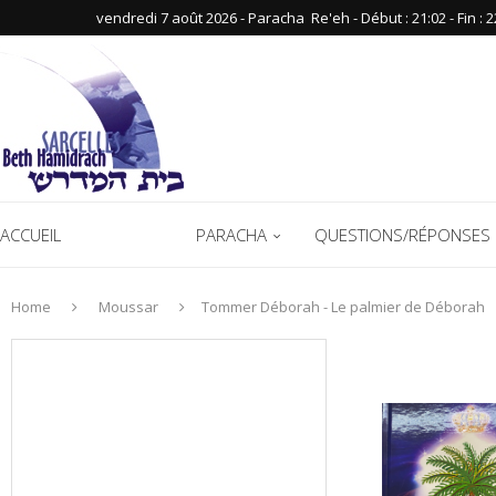
vendredi 7 août 2026 - Paracha ‪ Re'eh‬ - Début : 21:02‬ - Fin : ‪2
ACCUEIL
COURS
PARACHA
QUESTIONS/RÉPONSES 
Home
Moussar
Tommer Déborah - Le palmier de Déborah