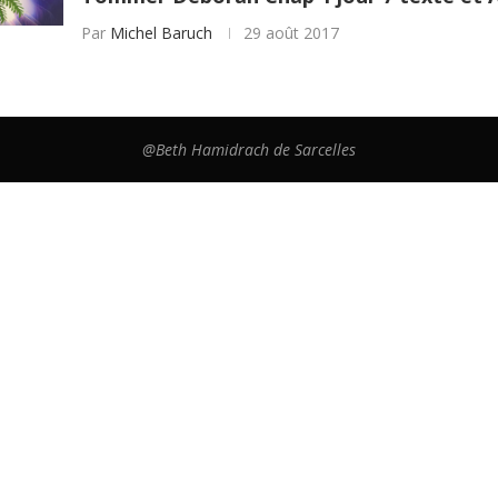
Par
Michel Baruch
29 août 2017
@Beth Hamidrach de Sarcelles