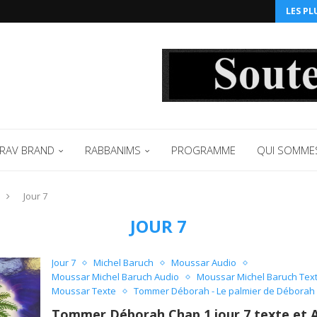
LES PL
RAV BRAND
RABBANIMS
PROGRAMME
QUI SOMME
Jour 7
JOUR 7
Jour 7
Michel Baruch
Moussar Audio
Moussar Michel Baruch Audio
Moussar Michel Baruch Tex
Moussar Texte
Tommer Déborah - Le palmier de Déborah
Tommer Déborah Chap 1 jour 7 texte et 