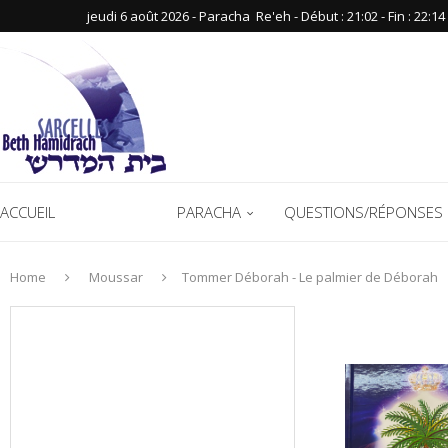
jeudi 6 août 2026 - Paracha ‪ Re'eh‬ - Début : 21:02‬ - Fin : ‪22:14‬
ACCUEIL
COURS
PARACHA
QUESTIONS/RÉPONSES 
Home
Moussar
Tommer Déborah - Le palmier de Déborah