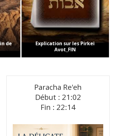
in de
Explication sur les Pirkei
Corre
Avot_FIN
partie
Paracha‪ ‪Re'eh‬
Début : 21:02‬
Fin : ‪22:14‬