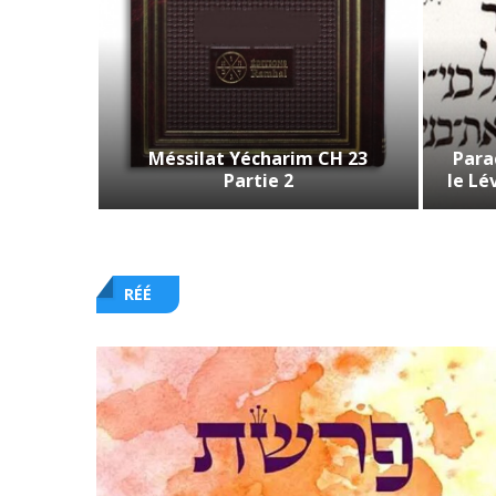
Méssilat Yécharim CH 23
Para
2022
Partie 2
le Lé
RÉÉ