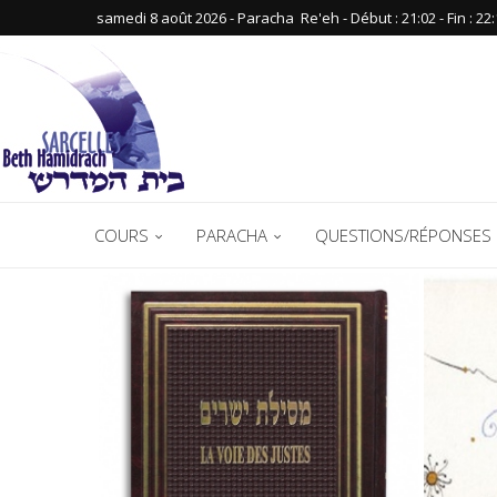
samedi 8 août 2026 - Paracha ‪ Re'eh‬ - Début : 21:02‬ - Fin : ‪22:
ACCUEIL
COURS
PARACHA
QUESTIONS/RÉPONSES 