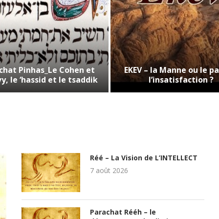
chat Pinhas_Le Cohen et
EKEV – la Manne ou le pa
vy, le ‘hassid et le tsaddik
l’insatisfaction ?
Réé – La Vision de L’INTELLECT
7 août 2026
Parachat Rééh – le