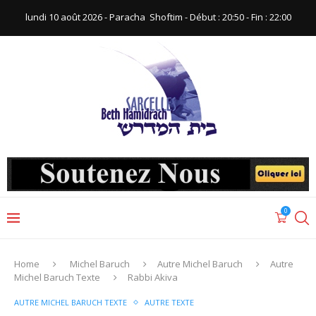
lundi 10 août 2026 - Paracha ‪ Shoftim‬ - Début : 20:50‬ - Fin : ‪22:00‬
0
Home
Michel Baruch
Autre Michel Baruch
Autre
Michel Baruch Texte
Rabbi Akiva
AUTRE MICHEL BARUCH TEXTE
AUTRE TEXTE