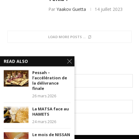
Par
Yaakov Guetta
14 juillet 2023
Autre Texte
Halakha Rav Yaakov Guetta Texte
Halakha Texte
Chélocha mi yodéa – Jusqu’à
READ ALSO
quel point un homme se doit
de s’efforcer à ce que sa fille
Pessah –
se marie avec un érudit en
l’accélération de
la délivrance
Torah ?
finale
Par
Yaakov Guetta
14 juillet 2023
26 mars 2026
La MATSA face au
HAMETS
Autre Texte
24 mars 2026
Halakha Rav Yaakov Guetta Texte
Halakha Texte
Le mois de NISSAN