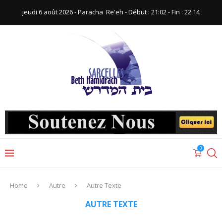
jeudi 6 août 2026 - Paracha ‪ Re'eh‬ - Début : 21:02‬ - Fin : ‪22:14‬
0
Home
Autre
Autre Texte
AUTRE TEXTE