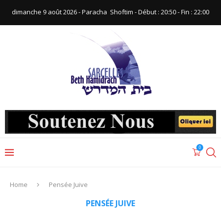
dimanche 9 août 2026 - Paracha ‪ Shoftim‬ - Début : 20:50‬ - Fin : ‪22:00‬
0
Home
Pensée Juive
PENSÉE JUIVE