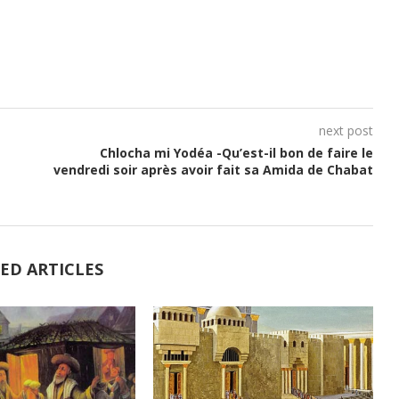
ou
diminuer
le
volume.
next post
Chlocha mi Yodéa -Qu’est-il bon de faire le
vendredi soir après avoir fait sa Amida de Chabat
ED ARTICLES