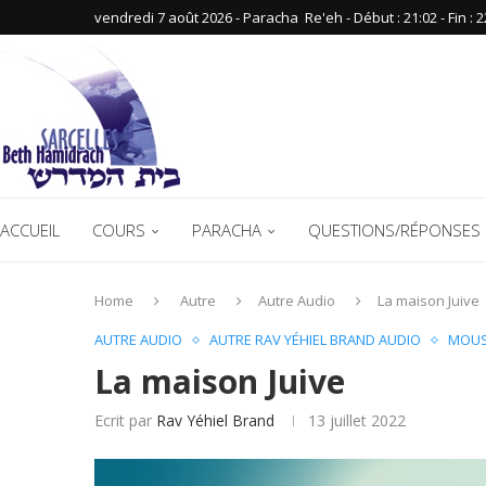
vendredi 7 août 2026 - Paracha ‪ Re'eh‬ - Début : 21:02‬ - Fin : ‪2
ACCUEIL
COURS
PARACHA
QUESTIONS/RÉPONSES 
Home
Autre
Autre Audio
La maison Juive
AUTRE AUDIO
AUTRE RAV YÉHIEL BRAND AUDIO
MOUS
La maison Juive
Ecrit par
Rav Yéhiel Brand
13 juillet 2022