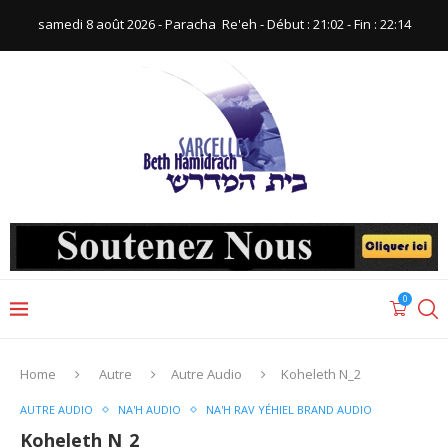
samedi 8 août 2026 - Paracha ‪ Re'eh‬ - Début : 21:02‬ - Fin : ‪22:14‬
0
Home
Autre
Autre Audio
Koheleth N_2
AUTRE AUDIO
NA'H AUDIO
NA'H RAV YÉHIEL BRAND AUDIO
Koheleth N_2