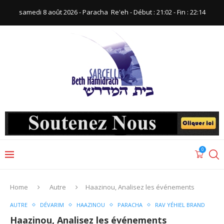
samedi 8 août 2026 - Paracha ‪ Re'eh‬ - Début : 21:02‬ - Fin : ‪22:14‬
0
Home
Autre
Haazinou, Analisez les événements
AUTRE
DÉVARIM
HAAZINOU
PARACHA
RAV YÉHIEL BRAND
Haazinou, Analisez les événements