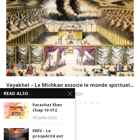
Vayakhel – Le Michkan associe le monde spirituel...
READ ALSO
11 mars 2026
Parachat Ekev
Chap 10-V12
30 juillet 2026
EKEV – La
prospérité est