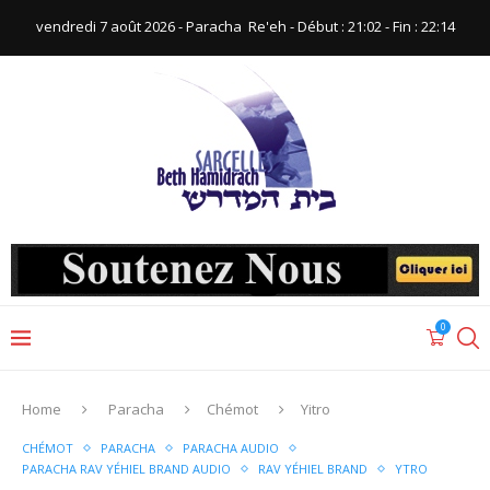
vendredi 7 août 2026 - Paracha ‪ Re'eh‬ - Début : 21:02‬ - Fin : ‪22:14‬
0
Home
Paracha
Chémot
Yitro
CHÉMOT
PARACHA
PARACHA AUDIO
PARACHA RAV YÉHIEL BRAND AUDIO
RAV YÉHIEL BRAND
YTRO