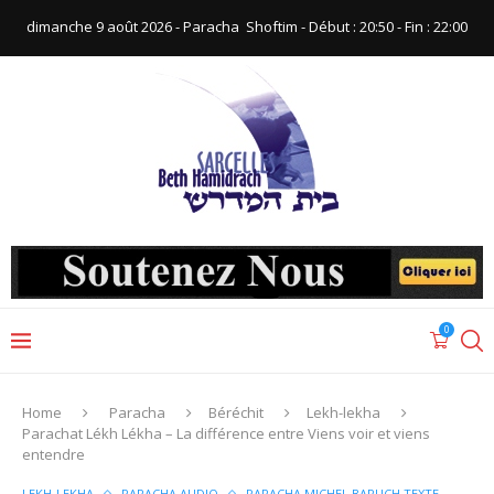
dimanche 9 août 2026 - Paracha ‪ Shoftim‬ - Début : 20:50‬ - Fin : ‪22:00‬
0
Home
Paracha
Béréchit
Lekh-lekha
Parachat Lékh Lékha – La différence entre Viens voir et viens
entendre
LEKH-LEKHA
PARACHA AUDIO
PARACHA MICHEL BARUCH TEXTE