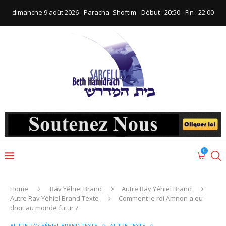
dimanche 9 août 2026 - Paracha ‪ Shoftim‬ - Début : 20:50‬ - Fin : ‪22:00‬
0
Home
Rav Yéhiel Brand
Autre Rav Yéhiel Brand
Autre Rav Yéhiel Brand Texte
Comment le roi Amnon a eu
droit au monde futur ?
AUTRE RAV YÉHIEL BRAND TEXTE
AUTRE TEXTE