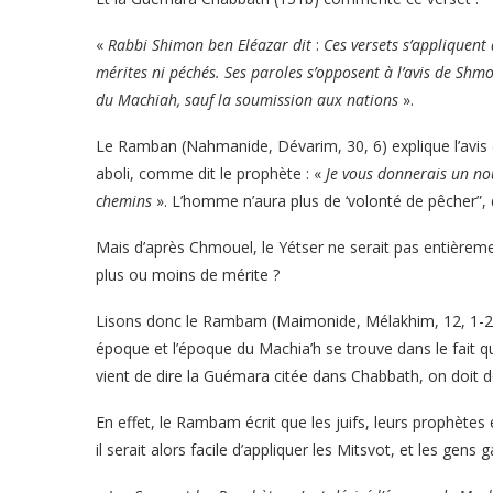
«
Rabbi Shimon ben Eléazar dit
:
Ces versets s’appliquent 
mérites ni péchés. Ses paroles s’opposent à l’avis de Shmoue
du Machiah, sauf la soumission aux nations
».
Le Ramban (Nahmanide, Dévarim, 30, 6) explique l’avis
aboli, comme dit le prophète : «
Je vous donnerais un no
chemins
». L’homme n’aura plus de ‘volonté de pêcher”
Mais d’après Chmouel, le Yétser ne serait pas entièrem
plus ou moins de mérite ?
Lisons donc le Rambam (Maimonide, Mélakhim, 12, 1-2) q
époque et l’époque du Machia’h se trouve dans le fait qu
vient de dire la Guémara citée dans Chabbath, on doit d
En effet, le Rambam écrit que les juifs, leurs prophètes
il serait alors facile d’appliquer les Mitsvot, et les gen