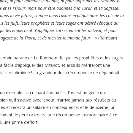
hia’h, ni pour dominer le monde, ni pour opprimer les Nations, ni
e et se réjouir, mais pour être adonnés à la Torah et sa Sagesse,
dans la vie future, comme nous l’avons expliqué dans les Lois de la
us les juifs, leurs prophètes et leurs sages ont désiré l’époque du
qui les empêchent d’appliquer correctement les mitzvot, et pour
 sagesse de la Thora, et de mériter le monde futur…
» (Rambam
certain paradoxe. Le Rambam dit que les prophètes et les sages
 facile d’appliquer des Mitsvot, et ainsi ils mériteront une
ara’ sera diminué ! La grandeur de la récompense ne dépandrait-
un exemple : Un richard à deux fils, l’un est un génie qui
ien qu’il s’active avec labeur, n’arrive jamais aux résultats du
udes et recevra un salaire en conséquence, et le deuxième, un
endant, le père octroiera une récompense extraordinaire à ce
l, une prime d’effort.