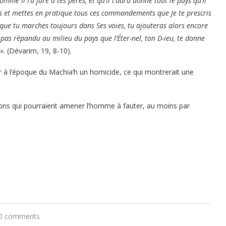
comme Il l’a juré à tes pères, et qu’Il t’aura donné tout le pays qu’Il
s et mettes en pratique tous ces commandements que Je te prescris
et que tu marches toujours dans Ses voies, tu ajouteras alors encore
it pas répandu au milieu du pays que l’Éter-nel, ton D-ieu, te donne
». (Dévarim, 19, 8-10).
ter à l’époque du Machia’h un homicide, ce qui montrerait une
tions qui pourraient amener l’homme à fauter, au moins par
0 comments