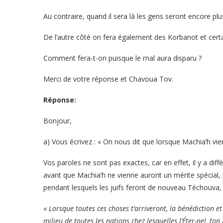
Au contraire, quand il sera là les gens seront encore p
De l’autre côté on fera également des Korbanot et certa
Comment fera-t-on puisque le mal aura disparu ?
Merci de votre réponse et Chavoua Tov.
Réponse:
Bonjour,
a) Vous écrivez : « On nous dit que lorsque Machia’h vi
Vos paroles ne sont pas exactes, car en effet, il y a d
avant que Machia’h ne vienne auront un mérite spécial,
pendant lesquels les juifs feront de nouveau Téchouva
«
Lorsque toutes ces choses t’arriveront, la bénédiction et
milieu de toutes les nations chez lesquelles l’Éter-nel, ton D