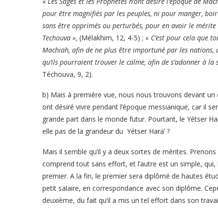
«
Les Sages et les Prophètes n’ont désiré l’époque de Mac
pour être magnifiés par les peuples, ni pour manger, boir
sans être opprimés ou perturbés, pour en avoir le mérite 
Techouva »,
(Mélakhim, 12, 4-5) ;
« C’est pour cela que to
Machiah, afin de ne plus être importuné par les nations, 
qu’ils pourraient trouver le calme, afin de s’adonner à la
Téchouva, 9, 2).
b) Mais à première vue, nous nous trouvons devant un 
ont désiré vivre pendant l’époque messianique, car il sera
grande part dans le monde futur. Pourtant, le Yétser H
elle pas de la grandeur du Yétser Hara’ ?
Mais il semble qu’il y a deux sortes de mérites. Prenons 
comprend tout sans effort, et l’autre est un simple, qui, b
premier. A la fin, le premier sera diplômé de hautes ét
petit salaire, en correspondance avec son diplôme. Cep
deuxième, du fait qu’il a mis un tel effort dans son travai