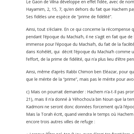
Le Gaon de Vilna développe en effet l’idée, avec de no
Hayamim, 2, 15, 7, qu’en dehors du fait que Hachem paye
Ses fidèles une espèce de “prime de fidélité”.
Ainsi, tout s’éclaire. En ce qui concerne la récompense 
pendant l’époque du Machia’h, il ne s’agit en fait que de 
immense pour l’époque du Machia’h, du fait de la facilité
dans Kohélét, qui décrit l’époque du Machia’h comme une
l’effort, de la prime de fidélité, qui n’a plus lieu d’être 
Ainsi, même d’après Rabbi Chimon ben Eléazar, pour qui
que le mérite de la “prime”, mais pas le mérite pour avoir
c) Mais on pourrait demander : Hachem n’a-t-Il pas promi
21), mais Il n’a donné à Yéhochou’a bin Noun que la terre
Kadmoni ne seront donc données forcement qu’à l’époq
Mais la Torah écrit, quand viendra le temps où Hachem d
encore trois autres villes de refuge :