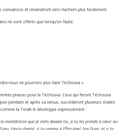
lus convaincus et reviendront vers Hachem plus facilement.
ins ne sont offerts que lorsqu’on faute.
endra nous ne pourrons plus faire Téchouva ».
ifférentes phases pour la Téchouva. Ceux qui feront Téchouva
 puis pendant et après sa venue, succèderont plusieurs stades
, comme la Torah le développe expressément :
 la malédiction que Je mets devant toi, si tu les prends à cœur au
-ieu, t’aura chassé, si tu reviens à l’Éter-ènel, ton D-ieu, et si tu