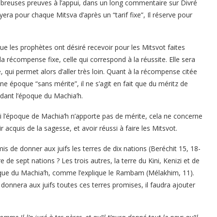
mbreuses preuves à l’appui, dans un long commentaire sur Divré
ra pour chaque Mitsva d’après un “tarif fixe”, Il réserve pour
que les prophètes ont désiré recevoir pour les Mitsvot faites
la récompense fixe, celle qui correspond à la réussite. Elle sera
, qui permet alors d’aller très loin. Quant à la récompense citée
 époque “sans mérite”, il ne s’agit en fait que du méritz de
pendant l’époque du Machia’h.
 l’époque de Machia’h n’apporte pas de mérite, cela ne concerne
 acquis de la sagesse, et avoir réussi à faire les Mitsvot.
s de donner aux juifs les terres de dix nations (Beréchit 15, 18-
 de sept nations ? Les trois autres, la terre du Kini, Kenizi et de
ue du Machia’h, comme l’explique le Rambam (Mélakhim, 11).
onnera aux juifs toutes ces terres promises, il faudra ajouter