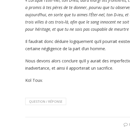
«
Lorsque l’Éter-nel, ton D-ieu, aura élargi tes frontières, 
a promis à tes pères de te donner, pourvu que tu observe
aujourd’hui, en sorte que tu aimes l’Éter-nel, ton D-ieu, 
trois villes à ces trois-là, afin que le sang innocent ne so
pour héritage, et que tu ne sois pas coupable de meurtre
Il faudrait donc déduire logiquement qu’il pourrait exis
certaine négligence de la part d’un homme.
Nous devons alors conclure qu’il y aurait des imperfec
inadvertance, et ainsi il apporterait un sacrifice.
Kol Touv.
QUESTION / RÉPONSE