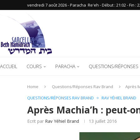
vendredi 7 août 2026 - Paracha ‪ Re'eh‬ - Début : 21:02‬ - Fin : ‪2
ACCUEIL
COURS
PARACHA
QUESTIONS/RÉPONSES 
Home
Questions/Réponses Rav Brand
Après M
QUESTIONS/RÉPONSES RAV BRAND
RAV YÉHIEL BRAND
Après Machia’h : peut-on
Ecrit par
Rav Yéhiel Brand
13 juillet 2016