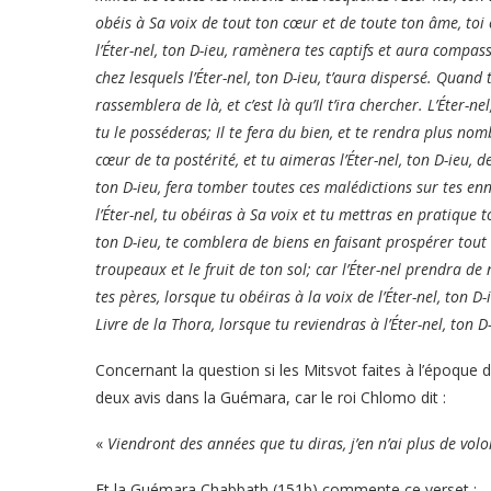
obéis à Sa voix de tout ton cœur et de toute ton âme, toi e
l’Éter-nel, ton D-ieu, ramènera tes captifs et aura compas
chez lesquels l’Éter-nel, ton D-ieu, t’aura dispersé. Quand tu
rassemblera de là, et c’est là qu’Il t’ira chercher. L’Éter-
tu le posséderas; Il te fera du bien, et te rendra plus nom
cœur de ta postérité, et tu aimeras l’Éter-nel, ton D-ieu, d
ton D-ieu, fera tomber toutes ces malédictions sur tes enne
l’Éter-nel, tu obéiras à Sa voix et tu mettras en pratique
ton D-ieu, te comblera de biens en faisant prospérer tout le 
troupeaux et le fruit de ton sol; car l’Éter-nel prendra de
tes pères, lorsque tu obéiras à la voix de l’Éter-nel, ton
Livre de la Thora, lorsque tu reviendras à l’Éter-nel, ton 
Concernant la question si les Mitsvot faites à l’époque
deux avis dans la Guémara, car le roi Chlomo dit :
«
Viendront des années que tu diras, j’en n’ai plus de volo
Et la Guémara Chabbath (151b) commente ce verset :