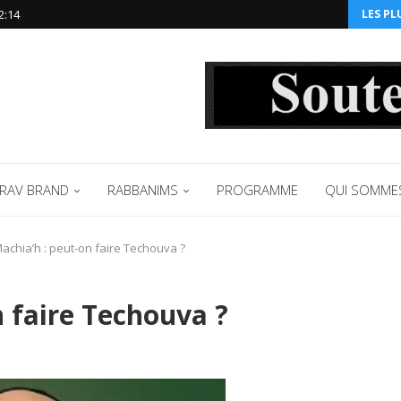
2:14‬
LES PL
RAV BRAND
RABBANIMS
PROGRAMME
QUI SOMME
achia’h : peut-on faire Techouva ?
 faire Techouva ?