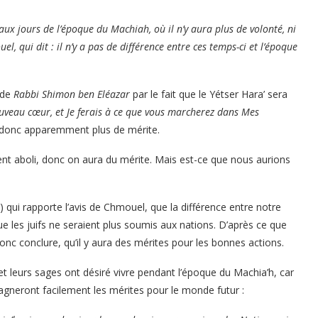
aux jours de l’époque du Machiah, où il n’y aura plus de volonté, ni
l, qui dit : il n’y a pas de différence entre ces temps-ci et l’époque
 de
Rabbi Shimon ben Eléazar
par le fait que le Yétser Hara’ sera
uveau cœur, et Je ferais à ce que vous marcherez dans Mes
, donc apparemment plus de mérite.
ent aboli, donc on aura du mérite. Mais est-ce que nous aurions
ui rapporte l’avis de Chmouel, que la différence entre notre
e les juifs ne seraient plus soumis aux nations. D’après ce que
onc conclure, qu’il y aura des mérites pour les bonnes actions.
 et leurs sages ont désiré vivre pendant l’époque du Machia’h, car
s gagneront facilement les mérites pour le monde futur :