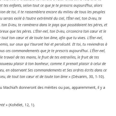
t tes enfants, selon tout ce que Je te prescris aujourd’hui, alors
sion de toi, Il te rassemblera encore du milieu de tous les peuples
 serais exilé à l’autre extrémité du ciel, l’Éter-nel, ton D-ieu, te
nel, ton D-ieu, te ramènera dans le pays que possédaient tes pères, et
breux que tes pères. L’Éter-nel, ton D-ieu, circoncira ton cœur et le
e tout ton cœur et de toute ton âme, afin que tu vives. L’Éter-nel,
mis, sur ceux qui t’auront haï et persécuté. Et toi, tu reviendras à
 tous ces commandements que Je te prescris aujourd’hui. L’Éter-nel,
travail de tes mains, le fruit de tes entrailles, le fruit de tes
 nouveau plaisir à ton bonheur, comme Il prenait plaisir à celui de
 D-ieu, en observant Ses commandements et Ses ordres écrits dans ce
D-ieu, de tout ton cœur et de toute ton âme
» (Dévarim, 30, 1-10).
 du Machia’h donneront des mérites ou pas, apparemment, il y a
nté
» (Kohélet, 12, 1).