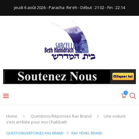
jeudi 6 août 2026 - Paracha ‪ Re'eh‬ - Début : 21:02‬ - Fin : ‪22:14‬
0
Home
Questions/Réponses Rav Brand
Une voiture
s’est arrêtée pour moi Chabbath
QUESTIONS/RÉPONSES RAV BRAND
RAV YÉHIEL BRAND