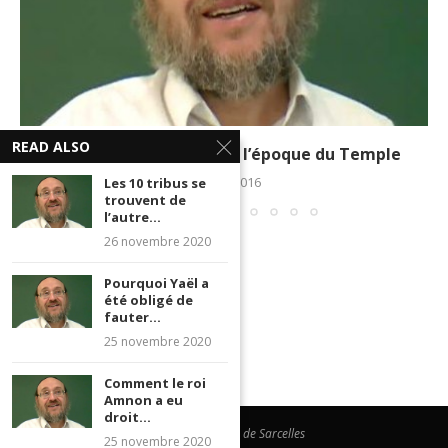
READ ALSO
Les devoirs des Goyim à l’époque du Temple
5 juillet 2016
Les 10 tribus se
trouvent de
l’autre...
26 novembre 2020
Pourquoi Yaël a
été obligé de
fauter...
25 novembre 2020
Comment le roi
Amnon a eu
droit...
@Beth Hamidrach de Sarcelles
25 novembre 2020