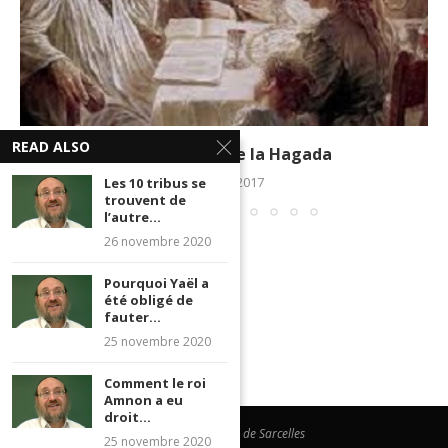
READ ALSO
Les 4 Enfants de la Hagada
31 mars 2017
Les 10 tribus se
trouvent de
l’autre...
26 novembre 2020
Pourquoi Yaël a
été obligé de
fauter...
25 novembre 2020
Comment le roi
Amnon a eu
droit...
@Beth Hamidrach de Sarcelles
25 novembre 2020