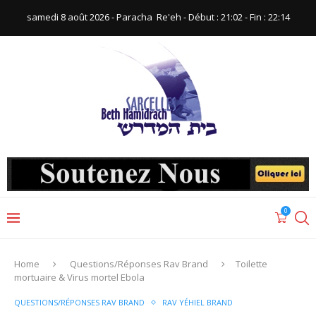
samedi 8 août 2026 - Paracha ‪ Re'eh‬ - Début : 21:02‬ - Fin : ‪22:14‬
0
Home
Questions/Réponses Rav Brand
Toilette
mortuaire & Virus mortel Ebola
QUESTIONS/RÉPONSES RAV BRAND
RAV YÉHIEL BRAND