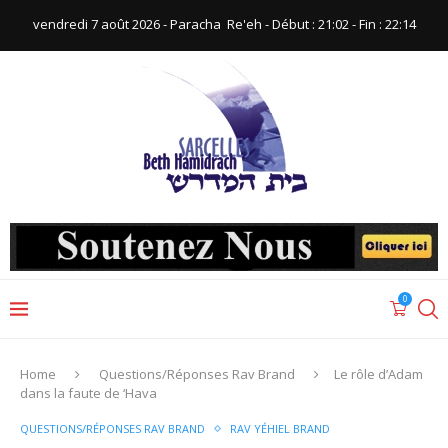
vendredi 7 août 2026 - Paracha ‪ Re'eh‬ - Début : 21:02‬ - Fin : ‪22:14‬
0
Home
Questions/Réponses Rav Brand
Le rôle d’Adam
dans la faute de ‘Hava
QUESTIONS/RÉPONSES RAV BRAND
RAV YÉHIEL BRAND