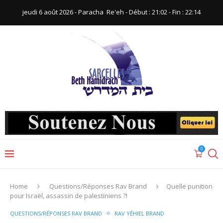
jeudi 6 août 2026 - Paracha ‪ Re'eh‬ - Début : 21:02‬ - Fin : ‪22:14‬
0
Home
Questions/Réponses Rav Brand
Quelle punition
pour Israël, assassin de palestiniens ?!
QUESTIONS/RÉPONSES RAV BRAND
RAV YÉHIEL BRAND