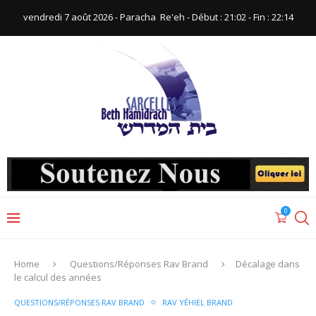
vendredi 7 août 2026 - Paracha ‪ Re'eh‬ - Début : 21:02‬ - Fin : ‪22:14‬
0
Home
Questions/Réponses Rav Brand
Décalage dans
le calcul des années
QUESTIONS/RÉPONSES RAV BRAND
RAV YÉHIEL BRAND