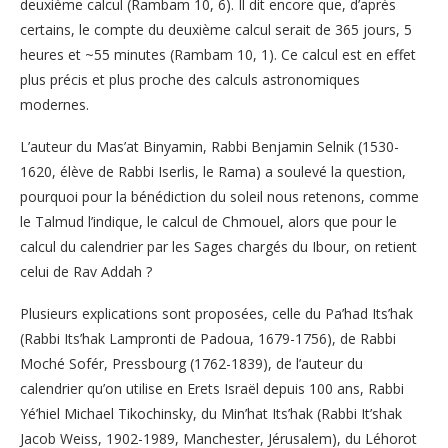
deuxième calcul (Rambam 10, 6). Il dit encore que, d’après
certains, le compte du deuxième calcul serait de 365 jours, 5
heures et ~55 minutes (Rambam 10, 1). Ce calcul est en effet
plus précis et plus proche des calculs astronomiques
modernes.
L’auteur du Mas’at Binyamin, Rabbi Benjamin Selnik (1530-
1620, élève de Rabbi Iserlis, le Rama) a soulevé la question,
pourquoi pour la bénédiction du soleil nous retenons, comme
le Talmud l’indique, le calcul de Chmouel, alors que pour le
calcul du calendrier par les Sages chargés du Ibour, on retient
celui de Rav Addah ?
Plusieurs explications sont proposées, celle du Pa’had Its’hak
(Rabbi Its’hak Lampronti de Padoua, 1679-1756), de Rabbi
Moché Sofér, Pressbourg (1762-1839), de l’auteur du
calendrier qu’on utilise en Erets Israël depuis 100 ans, Rabbi
Yé’hiel Michael Tikochinsky, du Min’hat Its’hak (Rabbi It’shak
Jacob Weiss, 1902-1989, Manchester, Jérusalem), du Léhorot