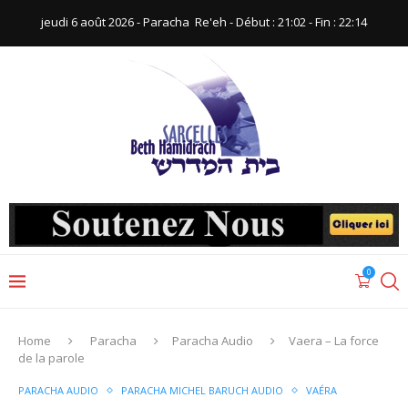
jeudi 6 août 2026 - Paracha ‪ Re'eh‬ - Début : 21:02‬ - Fin : ‪22:14‬
0
Home
Paracha
Paracha Audio
Vaera – La force
de la parole
PARACHA AUDIO
PARACHA MICHEL BARUCH AUDIO
VAÉRA