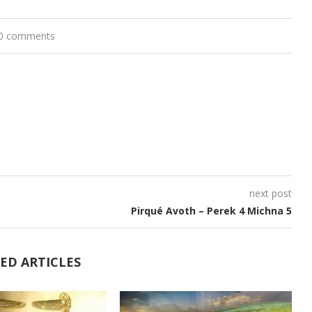
flèches
0 comments
haut/bas
pour
augmenter
ou
diminuer
le
volume.
next post
Pirqué Avoth – Perek 4 Michna 5
ED ARTICLES