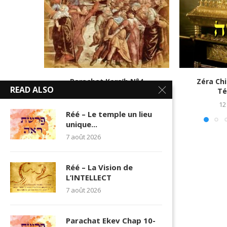
Parachat Kora’h N°4
Zéra Ch
READ ALSO
Té
7 juillet 2016
12
Réé – Le temple un lieu
unique...
7 août 2026
Réé – La Vision de
L’INTELLECT
7 août 2026
Parachat Ekev Chap 10-