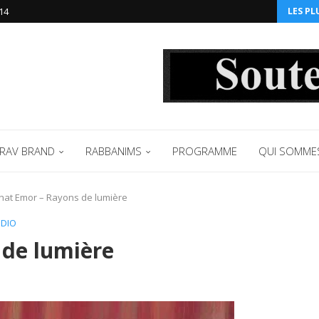
14‬
LES PL
RAV BRAND
RABBANIMS
PROGRAMME
QUI SOMME
hat Emor – Rayons de lumière
UDIO
 de lumière