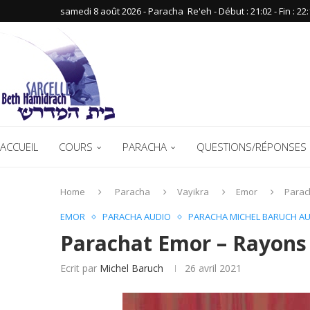
samedi 8 août 2026 - Paracha ‪ Re'eh‬ - Début : 21:02‬ - Fin : ‪22:
ACCUEIL
COURS
PARACHA
QUESTIONS/RÉPONSES 
Home
Paracha
Vayikra
Emor
Parac
EMOR
PARACHA AUDIO
PARACHA MICHEL BARUCH A
Parachat Emor – Rayons
Ecrit par
Michel Baruch
26 avril 2021