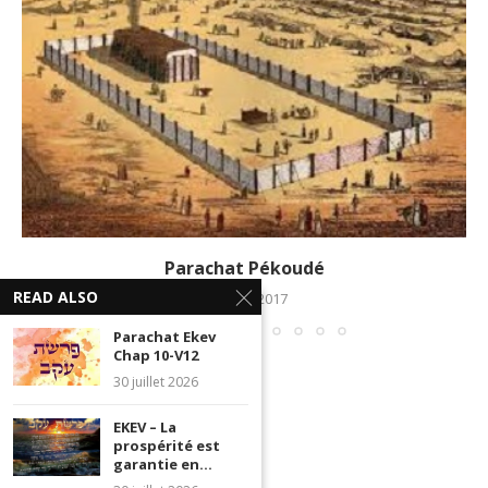
Parachat Pékoudé
READ ALSO
22 mars 2017
Parachat Ekev
Chap 10-V12
30 juillet 2026
EKEV – La
prospérité est
garantie en...