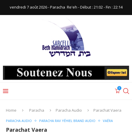
vendredi 7 août 2026 - Paracha ‪ Re'eh‬ - Début : 21:02‬ - Fin : ‪22:14‬
0
Home
Paracha
Paracha Audio
Parachat Vaera
PARACHA AUDIO
PARACHA RAV YÉHIEL BRAND AUDIO
VAÉRA
Parachat Vaera