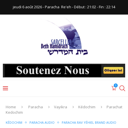
jeudi 6 août 2026 - Paracha ‪ Re'eh‬ - Début : 21:02‬ - Fin : ‪22:14‬
0
Home
Paracha
Vayikra
Kédochim
Parachat
Kedochim
KÉDOCHIM
PARACHA AUDIO
PARACHA RAV YÉHIEL BRAND AUDIO