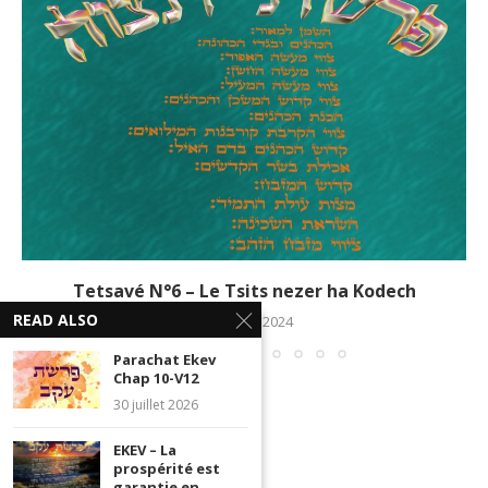
Tetsavé N°6 – Le Tsits nezer ha Kodech
READ ALSO
22 février 2024
Parachat Ekev
Chap 10-V12
30 juillet 2026
EKEV – La
prospérité est
garantie en...