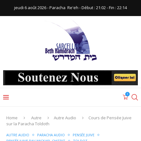
jeudi 6 août 2026 - Paracha ‪ Re'eh‬ - Début : 21:02‬ - Fin : ‪22:14‬
0
Home
Autre
Autre Audio
Cours de Pensée Juive
sur la Paracha Toldoth
AUTRE AUDIO
PARACHA AUDIO
PENSÉE JUIVE
PENSÉE JUIVE RAV MICKAEL CHITRIT
TOLDOT