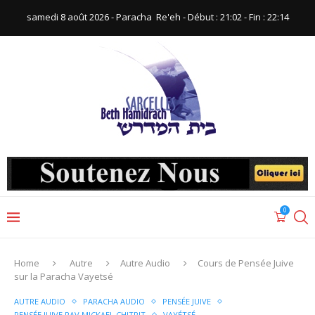
samedi 8 août 2026 - Paracha ‪ Re'eh‬ - Début : 21:02‬ - Fin : ‪22:14‬
0
Home
Autre
Autre Audio
Cours de Pensée Juive
sur la Paracha Vayetsé
AUTRE AUDIO
PARACHA AUDIO
PENSÉE JUIVE
PENSÉE JUIVE RAV MICKAEL CHITRIT
VAYÉTSÉ