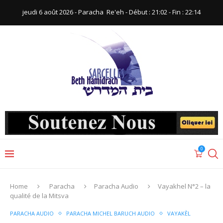
jeudi 6 août 2026 - Paracha ‪ Re'eh‬ - Début : 21:02‬ - Fin : ‪22:14‬
0
Home
Paracha
Paracha Audio
Vayakhel N°2 – la
qualité de la Mitsva
PARACHA AUDIO
PARACHA MICHEL BARUCH AUDIO
VAYAKÈL