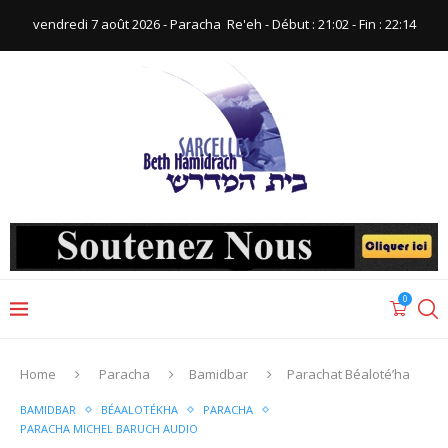
vendredi 7 août 2026 - Paracha ‪ Re'eh‬ - Début : 21:02‬ - Fin : ‪22:14‬
0
Home
Paracha
Bamidbar
Parachat Béaloté’ha
BAMIDBAR
BÉAALOTÉKHA
PARACHA
PARACHA MICHEL BARUCH AUDIO