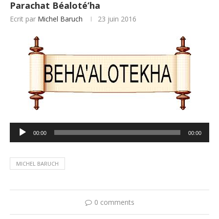
Parachat Béaloté’ha
Ecrit par
Michel Baruch
23 juin 2016
Lecteur
00:00
00:00
audio
MICHEL BARUCH
0 comments