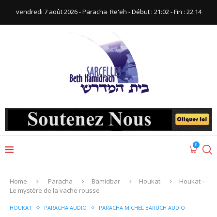
vendredi 7 août 2026 - Paracha ‪ Re'eh‬ - Début : 21:02‬ - Fin : ‪22:14‬
0
Home
Paracha
Bamidbar
Houkat
Houkat –
Le mystère de la vache rousse
HOUKAT
PARACHA AUDIO
PARACHA MICHEL BARUCH AUDIO