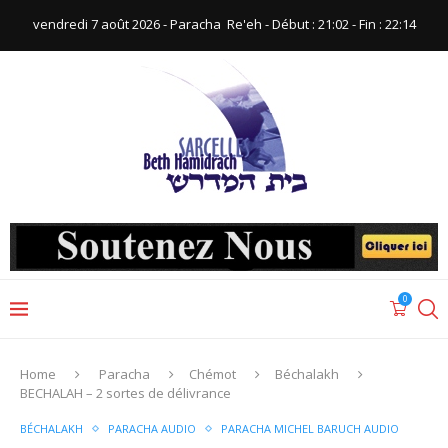
vendredi 7 août 2026 - Paracha ‪ Re'eh‬ - Début : 21:02‬ - Fin : ‪22:14‬
0
Home
Paracha
Chémot
Béchalakh
BECHALAH – 2 sortes de délivrance
BÉCHALAKH
PARACHA AUDIO
PARACHA MICHEL BARUCH AUDIO