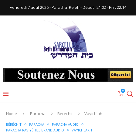
vendredi 7 août 2026 - Paracha ‪ Re'eh‬ - Début : 21:02‬ - Fin : ‪22:14‬
0
Home
Paracha
Béréchit
Vayichlah
BÉRÉCHIT
PARACHA
PARACHA AUDIO
PARACHA RAV YÉHIEL BRAND AUDIO
VAYICHLAKH