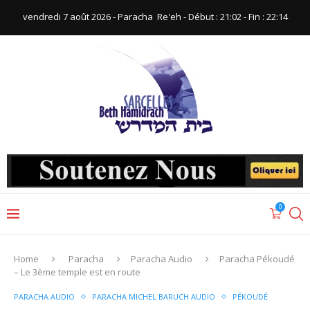
vendredi 7 août 2026 - Paracha ‪ Re'eh‬ - Début : 21:02‬ - Fin : ‪22:14‬
0
Home
Paracha
Paracha Audio
Paracha Pékoudé
– Le 3ème temple est en route
PARACHA AUDIO
PARACHA MICHEL BARUCH AUDIO
PÉKOUDÉ