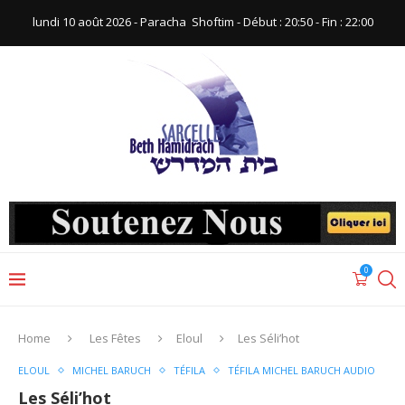
lundi 10 août 2026 - Paracha ‪ Shoftim‬ - Début : 20:50‬ - Fin : ‪22:00‬
0
Home
Les Fêtes
Eloul
Les Séli’hot
ELOUL
MICHEL BARUCH
TÉFILA
TÉFILA MICHEL BARUCH AUDIO
Les Séli’hot