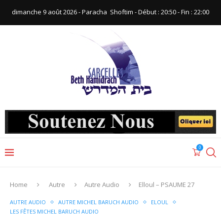
dimanche 9 août 2026 - Paracha ‪ Shoftim‬ - Début : 20:50‬ - Fin : ‪22:00‬
0
Home
Autre
Autre Audio
Elloul – PSAUME 27
AUTRE AUDIO
AUTRE MICHEL BARUCH AUDIO
ELOUL
LES FÊTES MICHEL BARUCH AUDIO