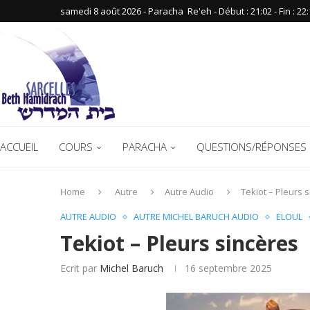
samedi 8 août 2026 - Paracha ‪ Re'eh‬ - Début : 21:02‬ - Fin : ‪22:
ACCUEIL
COURS
PARACHA
QUESTIONS/RÉPONSES 
Home
Autre
Autre Audio
Tekiot – Pleurs 
AUTRE AUDIO
AUTRE MICHEL BARUCH AUDIO
ELOUL
Tekiot – Pleurs sincères
Ecrit par
Michel Baruch
16 septembre 2025