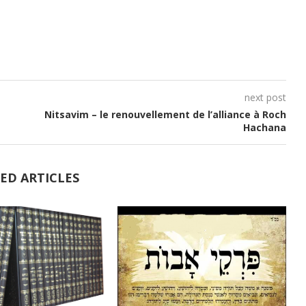
diminuer
le
volume.
next post
Nitsavim – le renouvellement de l’alliance à Roch
Hachana
ED ARTICLES