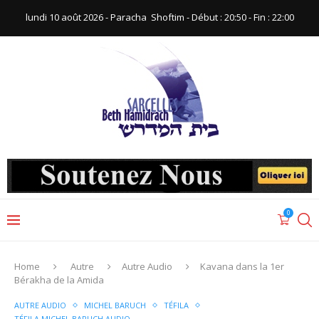
lundi 10 août 2026 - Paracha ‪ Shoftim‬ - Début : 20:50‬ - Fin : ‪22:00‬
0
Home
Autre
Autre Audio
Kavana dans la 1er
Bérakha de la Amida
AUTRE AUDIO
MICHEL BARUCH
TÉFILA
TÉFILA MICHEL BARUCH AUDIO