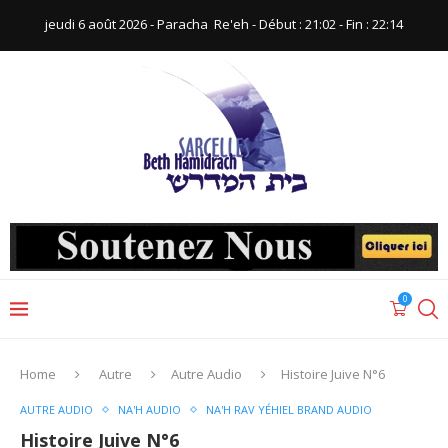
jeudi 6 août 2026 - Paracha ‪ Re'eh‬ - Début : 21:02‬ - Fin : ‪22:14‬
0
Home
Autre
Autre Audio
Histoire Juive N°6
AUTRE AUDIO
NA'H AUDIO
NA'H RAV YÉHIEL BRAND AUDIO
Histoire Juive N°6