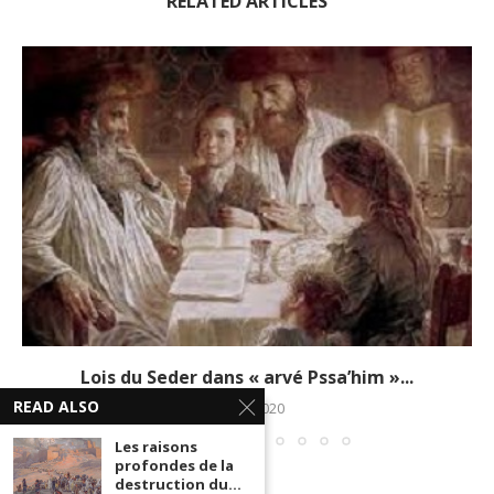
RELATED ARTICLES
Lois du Seder dans « arvé Pssa’him »...
READ ALSO
3 avril 2020
Les raisons
profondes de la
destruction du...