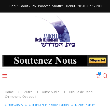
lundi 10 août 2026 - Paracha ‪ Shoftim‬ - Début : 20:50‬ - Fin : ‪22:00‬
0
Home
Autre
Autre Audio
Hiloula de Rabbi
Chimchone Ostropoli
AUTRE AUDIO
AUTRE MICHEL BARUCH AUDIO
MICHEL BARUCH