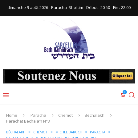
dimanche 9 août 2026 - Paracha ‪ Shoftim‬ - Début : 20:50‬ - Fin : ‪22:00‬
0
Home
Paracha
Chémot
Béchalakh
Parachat Béchala’h N°3
BÉCHALAKH
CHÉMOT
MICHEL BARUCH
PARACHA
PARACHA AUDIO
PARACHA MICHEL BARUCH AUDIO