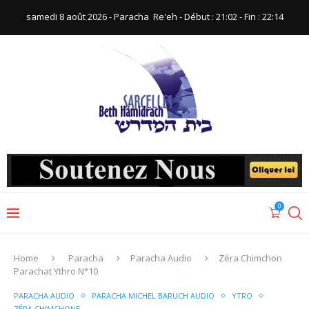
samedi 8 août 2026 - Paracha ‪ Re'eh‬ - Début : 21:02‬ - Fin : ‪22:14‬
0
Home
Paracha
Paracha Audio
Zéra Chimchon
Parachat Ythro N°10
PARACHA AUDIO
PARACHA MICHEL BARUCH AUDIO
YTRO
ZÉRA CHIMCHONE