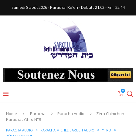
samedi 8 août 2026 - Paracha ‪ Re'eh‬ - Début : 21:02‬ - Fin : ‪22:14‬
0
Home
Paracha
Paracha Audio
Zéra Chimchon
Parachat Ythro N°9
PARACHA AUDIO
PARACHA MICHEL BARUCH AUDIO
YTRO
ZÉRA CHIMCHONE