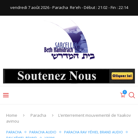
vendredi 7 août 2026 - Paracha ‪ Re'eh‬ - Début : 21:02‬ - Fin : ‪22:14‬
0
Home
Paracha
L’enterrement mouvementé de Yaakov
avinou
PARACHA
PARACHA AUDIO
PARACHA RAV YÉHIEL BRAND AUDIO
RAV YÉHIEL BRAND
VAYHI